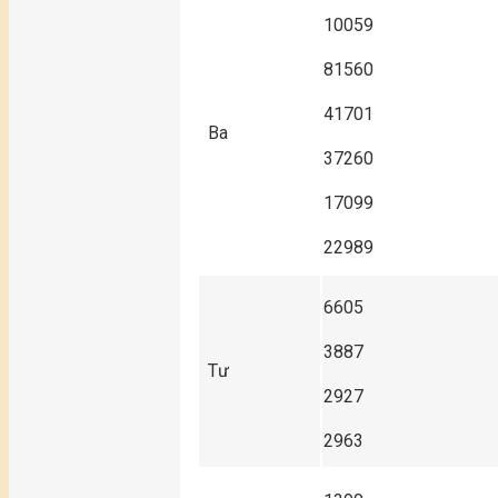
10059
81560
41701
Ba
37260
17099
22989
6605
3887
Tư
2927
2963