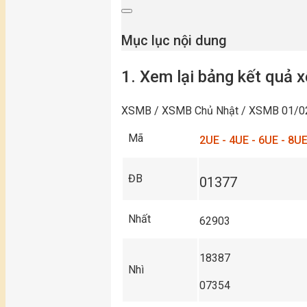
Mục lục nội dung
1. Xem lại bảng kết quả 
XSMB
/
XSMB Chủ Nhật
/
XSMB 01/0
Mã
2UE
-
4UE
-
6UE
-
8U
ĐB
01377
Nhất
62903
18387
Nhì
07354