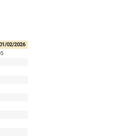
 01/02/2026
05