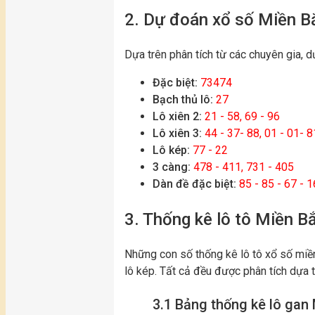
2. Dự đoán xổ số Miền B
Dựa trên phân tích từ các chuyên gia, 
Đặc biệt:
73474
Bạch thủ lô:
27
Lô xiên 2:
21 - 58, 69 - 96
Lô xiên 3:
44 - 37- 88, 01 - 01- 8
Lô kép:
77 - 22
3 càng:
478 - 411, 731 - 405
Dàn đề đặc biệt:
85 - 85 - 67 - 1
3. Thống kê lô tô Miền 
Những con số thống kê lô tô xổ số miền 
lô kép. Tất cả đều được phân tích dựa 
3.1 Bảng thống kê lô gan