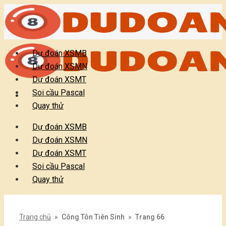
Bỏ
qua
nội
dung
Dự đoán XSMB
Dự đoán XSMN
Dự đoán XSMT
Soi cầu Pascal
Quay thử
Dự đoán XSMB
Dự đoán XSMN
Dự đoán XSMT
Soi cầu Pascal
Quay thử
Trang chủ
»
Công Tôn Tiên Sinh
»
Trang 66