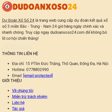
Dự Đoán Xổ Số 24
là trang web cung cấp dự đoán kết quả xổ
số 3 miền Bắc - Trung - Nam 24 giờ hàng ngày chính xác và
nhanh chóng. Truy cập ngay dudoanxoso24.com để không bỏ
lỡ cơ hội chiến thắng!
THÔNG TIN LIÊN HỆ
Địa chỉ: 15 P.Tôn Đức Thắng, Thổ Quan, Đống Đa, Hà Nội
Hotline: 0778802990
Email:
[email protected]
GIỚI THIỆU
Về chúng tôi
Miễn trừ trách nhiệm
Liên hệ
Tác giả