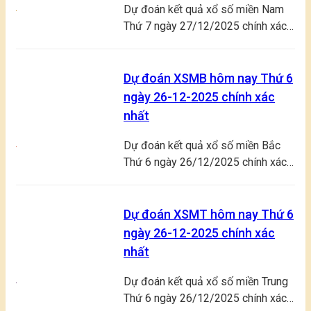
Dự đoán kết quả xổ số miền Nam
Thứ 7 ngày 27/12/2025 chính xác
nhất đã có mặt. Với sự phân tích kỹ
lưỡng từ chuyên gia dự đoán
XSMN, bạn sẽ được cung cấp các
Dự đoán XSMB hôm nay Thứ 6
con số có khả năng trúng thưởng
ngày 26-12-2025 chính xác
cao, bao gồm dự đoán bao lô và...
nhất
Dự đoán kết quả xổ số miền Bắc
Thứ 6 ngày 26/12/2025 chính xác
nhất đã có mặt. Với sự phân tích kỹ
lưỡng từ chuyên gia dự đoán
XSMB, bạn sẽ được cung cấp các
Dự đoán XSMT hôm nay Thứ 6
con số có khả năng trúng thưởng
ngày 26-12-2025 chính xác
cao, bao gồm dự đoán lô tô và...
nhất
Dự đoán kết quả xổ số miền Trung
Thứ 6 ngày 26/12/2025 chính xác