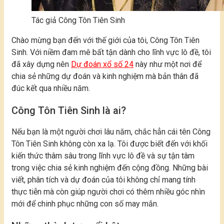
Tác giả Công Tôn Tiên Sinh
Chào mừng bạn đến với thế giới của tôi, Công Tôn Tiên
Sinh. Với niềm đam mê bất tận dành cho lĩnh vực lô đề, tôi
đã xây dựng nên
Dự đoán xổ số 24
này như một nơi để
chia sẻ những dự đoán và kinh nghiệm mà bản thân đã
đúc kết qua nhiều năm.
Công Tôn Tiên Sinh là ai?
Nếu bạn là một người chơi lâu năm, chắc hẳn cái tên Công
Tôn Tiên Sinh không còn xa lạ. Tôi được biết đến với khối
kiến thức thâm sâu trong lĩnh vực lô đề và sự tận tâm
trong việc chia sẻ kinh nghiệm đến cộng đồng. Những bài
viết, phân tích và dự đoán của tôi không chỉ mang tính
thực tiễn mà còn giúp người chơi có thêm nhiều góc nhìn
mới để chinh phục những con số may mắn.