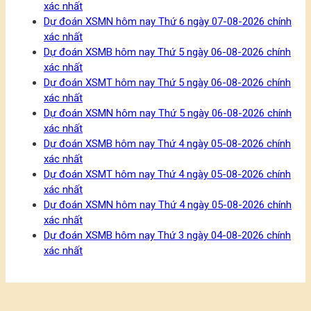
xác nhất
Dự đoán XSMN hôm nay Thứ 6 ngày 07-08-2026 chính
xác nhất
Dự đoán XSMB hôm nay Thứ 5 ngày 06-08-2026 chính
xác nhất
Dự đoán XSMT hôm nay Thứ 5 ngày 06-08-2026 chính
xác nhất
Dự đoán XSMN hôm nay Thứ 5 ngày 06-08-2026 chính
xác nhất
Dự đoán XSMB hôm nay Thứ 4 ngày 05-08-2026 chính
xác nhất
Dự đoán XSMT hôm nay Thứ 4 ngày 05-08-2026 chính
xác nhất
Dự đoán XSMN hôm nay Thứ 4 ngày 05-08-2026 chính
xác nhất
Dự đoán XSMB hôm nay Thứ 3 ngày 04-08-2026 chính
xác nhất