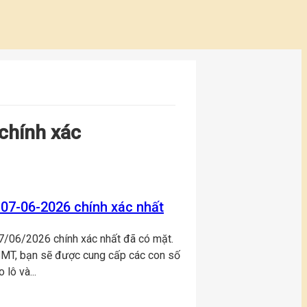
chính xác
07-06-2026 chính xác nhất
7/06/2026 chính xác nhất đã có mặt.
SMT, bạn sẽ được cung cấp các con số
lô và...