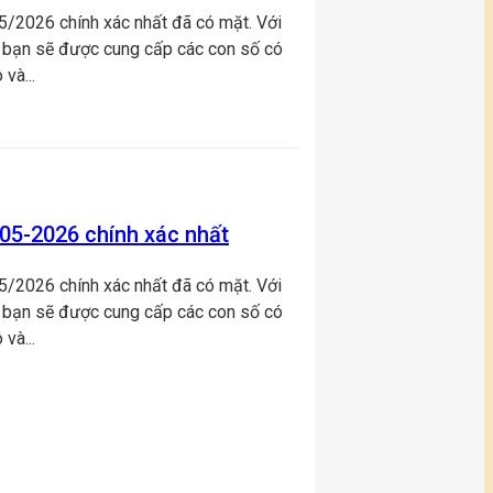
5/2026 chính xác nhất đã có mặt. Với
, bạn sẽ được cung cấp các con số có
và...
5-2026 chính xác nhất
5/2026 chính xác nhất đã có mặt. Với
, bạn sẽ được cung cấp các con số có
và...