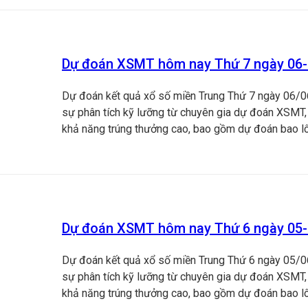
Dự đoán XSMT hôm nay Thứ 7 ngày 06-0
Dự đoán kết quả xổ số miền Trung Thứ 7 ngày 06/0
sự phân tích kỹ lưỡng từ chuyên gia dự đoán XSMT
khả năng trúng thưởng cao, bao gồm dự đoán bao lô 
Dự đoán XSMT hôm nay Thứ 6 ngày 05-0
Dự đoán kết quả xổ số miền Trung Thứ 6 ngày 05/0
sự phân tích kỹ lưỡng từ chuyên gia dự đoán XSMT
khả năng trúng thưởng cao, bao gồm dự đoán bao lô 