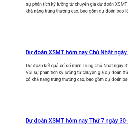
sự phân tích kỹ lưỡng từ chuyên gia dự đoán XSMT
khả năng trúng thưởng cao, bao gồm dự đoán bao lô 
Dự đoán XSMT hôm nay Chủ Nhật ngày 
Dự đoán kết quả xổ số miền Trung Chủ Nhật ngày 3
Với sự phân tích kỹ lưỡng từ chuyên gia dự đoán X
có khả năng trúng thưởng cao, bao gồm dự đoán bao 
Dự đoán XSMT hôm nay Thứ 7 ngày 30-0