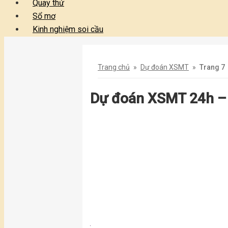
Quay thử
Sổ mơ
Kinh nghiệm soi cầu
Trang chủ
»
Dự đoán XSMT
»
Trang 7
Dự đoán XSMT 24h – 