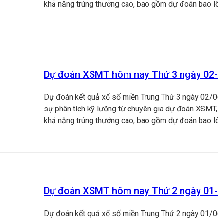
khả năng trúng thưởng cao, bao gồm dự đoán bao lô 
Dự đoán XSMT hôm nay Thứ 3 ngày 02-0
Dự đoán kết quả xổ số miền Trung Thứ 3 ngày 02/0
sự phân tích kỹ lưỡng từ chuyên gia dự đoán XSMT
khả năng trúng thưởng cao, bao gồm dự đoán bao lô 
Dự đoán XSMT hôm nay Thứ 2 ngày 01-0
Dự đoán kết quả xổ số miền Trung Thứ 2 ngày 01/0