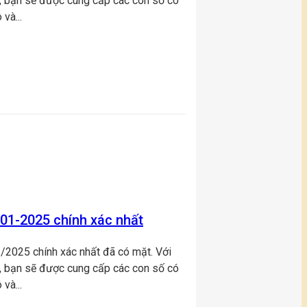
, bạn sẽ được cung cấp các con số có
và...
01-2025 chính xác nhất
2025 chính xác nhất đã có mặt. Với
, bạn sẽ được cung cấp các con số có
và...