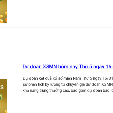
Dự đoán XSMN hôm nay Thứ 5 ngày 16-
Dự đoán kết quả xổ số miền Nam Thứ 5 ngày 16/01/
sự phân tích kỹ lưỡng từ chuyên gia dự đoán XSMN
khả năng trúng thưởng cao, bao gồm dự đoán bao lô 