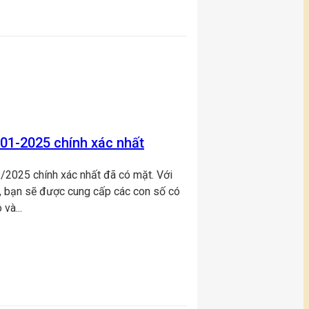
01-2025 chính xác nhất
2025 chính xác nhất đã có mặt. Với
, bạn sẽ được cung cấp các con số có
và...