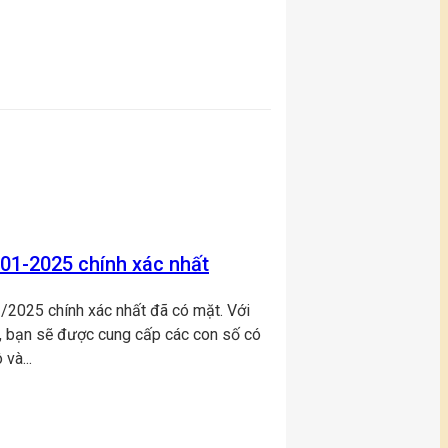
01-2025 chính xác nhất
2025 chính xác nhất đã có mặt. Với
, bạn sẽ được cung cấp các con số có
và...