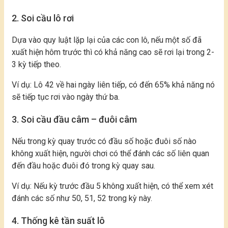
2. Soi cầu lô rơi
Dựa vào quy luật lặp lại của các con lô, nếu một số đã
xuất hiện hôm trước thì có khả năng cao sẽ rơi lại trong 2-
3 kỳ tiếp theo.
Ví dụ: Lô 42 về hai ngày liên tiếp, có đến 65% khả năng nó
sẽ tiếp tục rơi vào ngày thứ ba.
3. Soi cầu đầu câm – đuôi câm
Nếu trong kỳ quay trước có đầu số hoặc đuôi số nào
không xuất hiện, người chơi có thể đánh các số liên quan
đến đầu hoặc đuôi đó trong kỳ quay sau.
Ví dụ: Nếu kỳ trước đầu 5 không xuất hiện, có thể xem xét
đánh các số như 50, 51, 52 trong kỳ này.
4. Thống kê tần suất lô