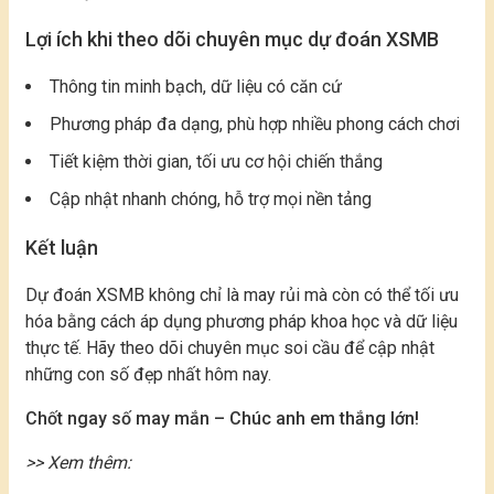
Lợi ích khi theo dõi chuyên mục dự đoán XSMB
Thông tin minh bạch, dữ liệu có căn cứ
Phương pháp đa dạng, phù hợp nhiều phong cách chơi
Tiết kiệm thời gian, tối ưu cơ hội chiến thắng
Cập nhật nhanh chóng, hỗ trợ mọi nền tảng
Kết luận
Dự đoán XSMB không chỉ là may rủi mà còn có thể tối ưu
hóa bằng cách áp dụng phương pháp khoa học và dữ liệu
thực tế. Hãy theo dõi chuyên mục soi cầu để cập nhật
những con số đẹp nhất hôm nay.
Chốt ngay số may mắn – Chúc anh em thắng lớn!
>> Xem thêm: