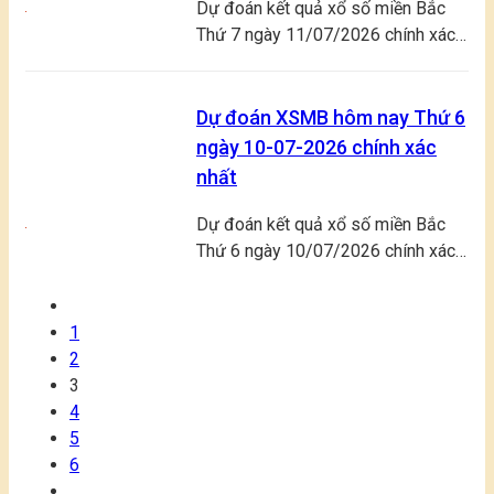
Dự đoán kết quả xổ số miền Bắc
Thứ 7 ngày 11/07/2026 chính xác
nhất đã có mặt. Với sự phân tích kỹ
lưỡng từ chuyên gia dự đoán
XSMB, bạn sẽ được cung cấp các
Dự đoán XSMB hôm nay Thứ 6
con số có khả năng trúng thưởng
ngày 10-07-2026 chính xác
cao, bao gồm dự đoán lô tô và...
nhất
Dự đoán kết quả xổ số miền Bắc
Thứ 6 ngày 10/07/2026 chính xác
nhất đã có mặt. Với sự phân tích kỹ
lưỡng từ chuyên gia dự đoán
XSMB, bạn sẽ được cung cấp các
1
con số có khả năng trúng thưởng
2
cao, bao gồm dự đoán lô tô và...
3
4
5
6
…