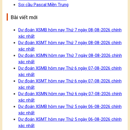
Soi cầu Pascal Miền Trung
Bài viết mới
Dự đoán XSMB hôm nay Thứ 7 ngày 08-08-2026 chính
xác nhất
Dự đoán XSMT hôm nay Thứ 7 ngày 08-08-2026 chính
xác nhất
Dự đoán XSMN hôm nay Thứ 7 ngày 08-08-2026 chính
xác nhất
Dự đoán XSMB hôm nay Thứ 6 ngày 07-08-2026 chính
xác nhất
Dự đoán XSMT hôm nay Thứ 6 ngày 07-08-2026 chính
xác nhất
Dự đoán XSMN hôm nay Thứ 6 ngày 07-08-2026 chính
xác nhất
Dự đoán XSMB hôm nay Thứ 5 ngày 06-08-2026 chính
xác nhất
Dự đoán XSMT hôm nay Thứ 5 ngày 06-08-2026 chính
xác nhất