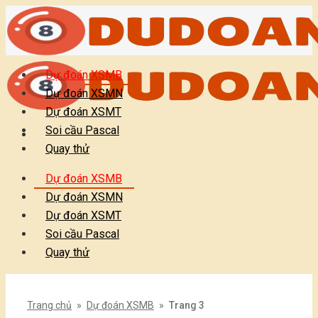
Bỏ
qua
nội
dung
Dự đoán XSMB
Dự đoán XSMN
Dự đoán XSMT
Soi cầu Pascal
Quay thử
Dự đoán XSMB
Dự đoán XSMN
Dự đoán XSMT
Soi cầu Pascal
Quay thử
Trang chủ
»
Dự đoán XSMB
»
Trang 3