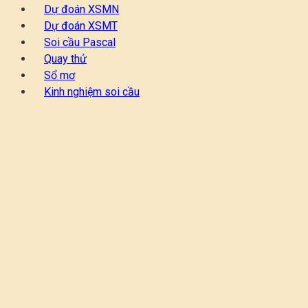
Dự đoán XSMN
Dự đoán XSMT
Soi cầu Pascal
Quay thử
Sổ mơ
Kinh nghiệm soi cầu