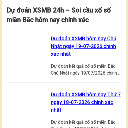
Dự đoán XSMB 24h – Soi cầu xổ số
miền Bắc hôm nay chính xác
Dự đoán XSMB hôm nay Chủ
Nhật ngày 19-07-2026 chính
xác nhất
Dự đoán kết quả xổ số miền Bắc
Chủ Nhật ngày 19/07/2026 chính
xác nhất đã có mặt. Với sự phân
tích kỹ lưỡng từ chuyên gia dự
đoán XSMB, bạn sẽ được cung cấp
Dự đoán XSMB hôm nay Thứ 7
các con số có khả năng trúng
ngày 18-07-2026 chính xác
thưởng cao, bao gồm dự đoán lô tô
nhất
và...
Dự đoán kết quả xổ số miền Bắc