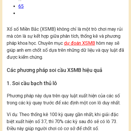
65
Xổ số Miền Bắc (XSMB) không chỉ là một trò chơi may rủi
mà còn là sự kết hợp giữa phân tích, thống kê và phương
pháp khoa học. Chuyên mục
dự đoán XSMB
hôm nay sẽ
giúp anh em chốt số dựa trên những dữ liệu và quy luật đã
được kiểm chứng.
Các phương pháp soi cầu XSMB hiệu quả
1. Soi cầu bạch thủ lô
Phương pháp này dựa trên quy luật xuất hiện của các số
trong các kỳ quay trước để xác định một con lô duy nhất.
Ví dụ: Theo thống kê 100 kỳ quay gần nhất, khi giải đặc
biệt xuất hiện số 37, thì 70% các kỳ sau đó sẽ có lô 73.
Điều này giúp người chơi có cơ sở để chốt số.