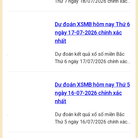
Thứ 7 ngày 18/07/2026 chính xác
nhất đã có mặt. Với sự phân tích kỹ
lưỡng từ chuyên gia dự đoán
XSMB, bạn sẽ được cung cấp các
Dự đoán XSMB hôm nay Thứ 6
con số có khả năng trúng thưởng
ngày 17-07-2026 chính xác
cao, bao gồm dự đoán lô tô và...
nhất
Dự đoán kết quả xổ số miền Bắc
Thứ 6 ngày 17/07/2026 chính xác
nhất đã có mặt. Với sự phân tích kỹ
lưỡng từ chuyên gia dự đoán
XSMB, bạn sẽ được cung cấp các
Dự đoán XSMB hôm nay Thứ 5
con số có khả năng trúng thưởng
ngày 16-07-2026 chính xác
cao, bao gồm dự đoán lô tô và...
nhất
Dự đoán kết quả xổ số miền Bắc
Thứ 5 ngày 16/07/2026 chính xác
nhất đã có mặt. Với sự phân tích kỹ
lưỡng từ chuyên gia dự đoán