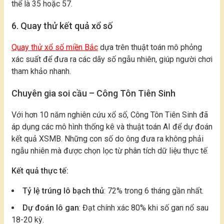
thể là 35 hoặc 57.
6. Quay thử kết quả xổ số
Quay thử xổ số miền Bắc
dựa trên thuật toán mô phỏng
xác suất để đưa ra các dãy số ngẫu nhiên, giúp người chơi
tham khảo nhanh.
Chuyên gia soi cầu – Công Tôn Tiên Sinh
Với hơn 10 năm nghiên cứu xổ số, Công Tôn Tiên Sinh đã
áp dụng các mô hình thống kê và thuật toán AI để dự đoán
kết quả XSMB. Những con số do ông đưa ra không phải
ngẫu nhiên mà được chọn lọc từ phân tích dữ liệu thực tế.
Kết quả thực tế:
Tỷ lệ trúng lô bạch thủ
: 72% trong 6 tháng gần nhất.
Dự đoán lô gan
: Đạt chính xác 80% khi số gan nổ sau
18-20 kỳ.